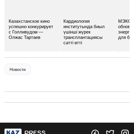
Казахстанское кино
Кардиология
МЭКС -
успешно конкурирует
институтында биыл
обновл
с Голливудом —
үшінші жүрек
энергет
Олжас Тартаев
трансплантациясы
для бу
сәтті өтті
Новости