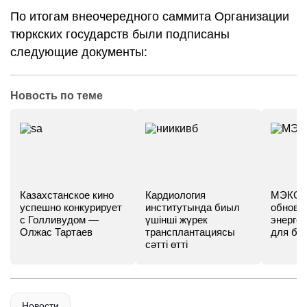
По итогам внеочередного саммита Организации
тюркских государств были подписаны
следующие документы:
Новость по теме
Казахстанское кино
Кардиология
МЭКС -
успешно конкурирует
институтында биыл
обновл
с Голливудом —
үшінші жүрек
энергет
Олжас Тартаев
трансплантациясы
для бу
сәтті өтті
Новости