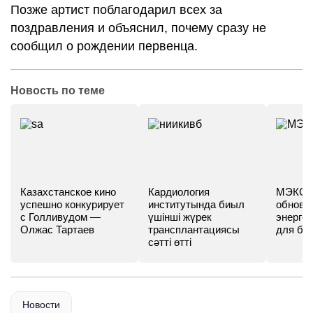
Позже артист поблагодарил всех за
поздравления и объяснил, почему сразу не
сообщил о рождении первенца.
Новость по теме
Казахстанское кино
Кардиология
МЭКС -
успешно конкурирует
институтында биыл
обновл
с Голливудом —
үшінші жүрек
энергет
Олжас Тартаев
трансплантациясы
для бу
сәтті өтті
Новости