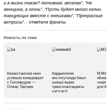
и в жизни такая? Активная, веселая", "Не
женщина, а огонь", "Пусть будет много келин,
танцующих вместе с енешками", "Прекрасные
актрисы",
- отметили фанаты.
Новость по теме
Казахстанское кино
Кардиология
МЭКС -
успешно конкурирует
институтында биыл
обновл
с Голливудом —
үшінші жүрек
энергет
Олжас Тартаев
трансплантациясы
для бу
сәтті өтті