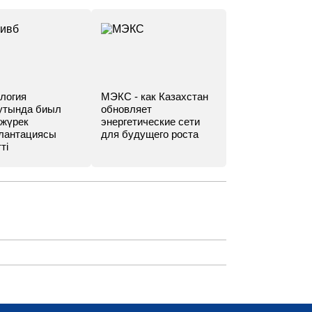
логия
МЭКС - как Казахстан
утында биыл
обновляет
 жүрек
энергетические сети
лантациясы
для будущего роста
ті