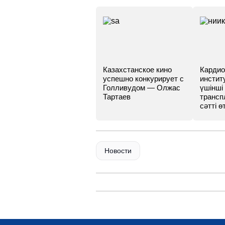
Казахстанское кино
Кардио
успешно конкурирует с
инстит
Голливудом — Олжас
үшінші
Тартаев
трансп
сәтті өт
Новости