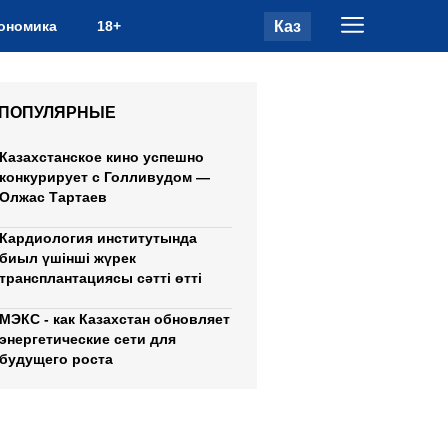
Каз
ономика
18+
ПОПУЛЯРНЫЕ
Казахстанское кино успешно
конкурирует с Голливудом —
Олжас Тартаев
Кардиология институтында
биыл үшінші жүрек
трансплантациясы сәтті өтті
МЭКС - как Казахстан обновляет
энергетические сети для
будущего роста