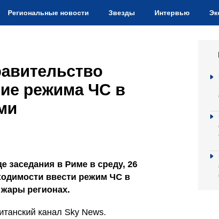
Региональные новости
Звезды
Интервью
Эк
равительство
ие режима ЧС в
ми
е заседания в Риме в среду, 26
ходимости ввести режим ЧС в
 жары регионах.
танский канал Sky News.