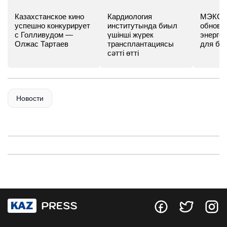
Казахстанское кино
Кардиология
МЭКС -
успешно конкурирует
институтында биыл
обновл
с Голливудом —
үшінші жүрек
энергет
Олжас Тартаев
трансплантациясы
для бу
сәтті өтті
Новости