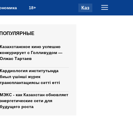
Каз
ономика
18+
ПОПУЛЯРНЫЕ
Казахстанское кино успешно
конкурирует с Голливудом —
Олжас Тартаев
Кардиология институтында
биыл үшінші жүрек
трансплантациясы сәтті өтті
МЭКС - как Казахстан обновляет
энергетические сети для
будущего роста