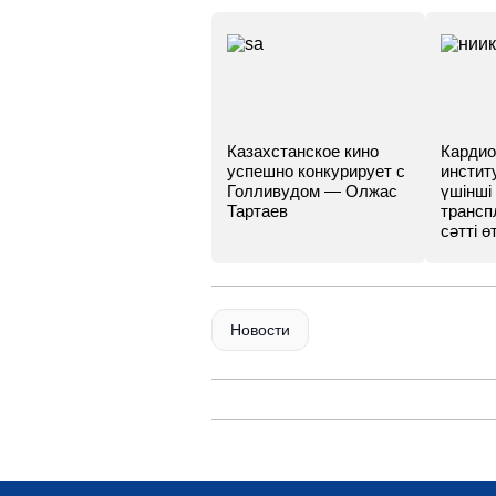
Казахстанское кино
Кардио
успешно конкурирует с
инстит
Голливудом — Олжас
үшінші
Тартаев
трансп
сәтті өт
Новости