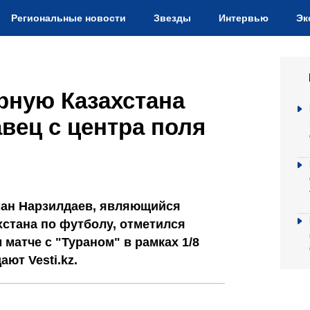
Региональные новости
Звезды
Интервью
Эк
рную Казахстана
авец с центра поля
ман Нарзилдаев, являющийся
хстана по футболу, отметился
матче с "Тураном" в рамках 1/8
ют Vesti.kz.