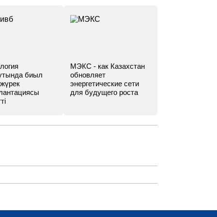
логия
МЭКС - как Казахстан
утында биыл
обновляет
 жүрек
энергетические сети
лантациясы
для будущего роста
ті