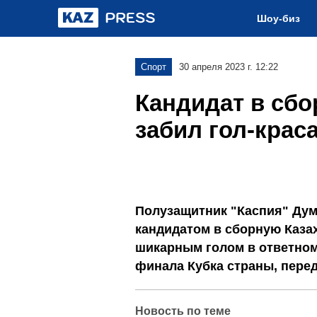
Шоу-биз
Спорт
30 апреля 2023 г. 12:22
Кандидат в сбо
забил гол-крас
Полузащитник "Каспия" Ду
кандидатом в сборную Каза
шикарным голом в ответном 
финала Кубка страны, переда
Новость по теме