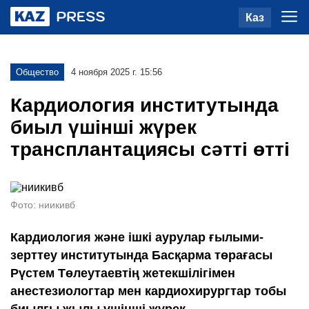
Каз
Общество
4 ноября 2025 г. 15:56
Кардиология институтында
биыл үшінші жүрек
трансплантациясы сәтті өтті
Фото: ниикивб
Кардиология және ішкі аурулар ғылыми-
зерттеу институтында Басқарма төрағасы
Рүстем Төлеутаевтің жетекшілігімен
анестезиологтар мен кардиохирургтар тобы