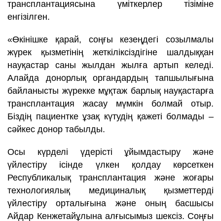
трансплантациясына үміткерлер тізіміне
енгізілген.
«Өкінішке қарай, соңғы кезеңдегі созылмалы
жүрек қызметінің жеткіліксіздігіне шалдыққан
науқастар саны жылдан жылға артып келеді.
Алайда донорлық органдардың тапшылығына
байланысты жүрекке мұқтаж барлық науқастарға
трансплантация жасау мүмкін болмай отыр.
Біздің пациентке ұзақ күтудің қажеті болмады –
сәйкес донор табылды.
Осы күрделі үдерісті ұйымдастыру және
үйлестіру ісінде үлкен қолдау көрсеткен
Республикалық трансплантация және жоғары
технологиялық медициналық қызметтерді
үйлестіру орталығына және оның басшысы
Айдар Кенжетайұлына алғысымыз шексіз. Соңғы