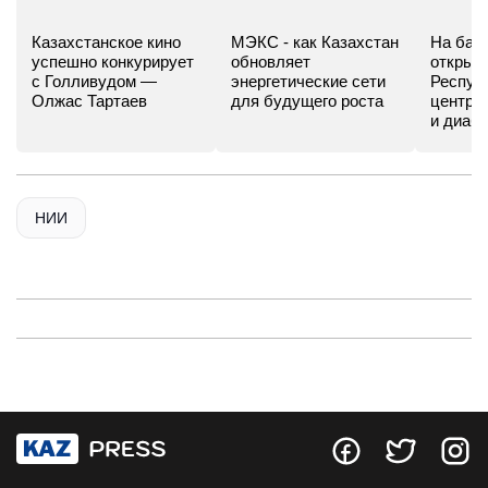
Казахстанское кино
МЭКС - как Казахстан
На баз
успешно конкурирует
обновляет
открыл
с Голливудом —
энергетические сети
Респуб
Олжас Тартаев
для будущего роста
центр 
и диаб
НИИ