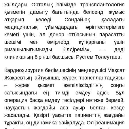
жылдары Орталық елімізде трансплантология
қызметін дамыту бағытында белсенді жұмыс
атқарып келеді. Сондай-ақ қаладағы
медициналық ұйымдардағы әріптестерімізге
көмегі үшін, ал донор отбасының парасатты
шешімі мен өмірлерді құтқарғаны үшін
ризашылығымызды білдіреміз», – деді
клиниканың бірінші басшысы Рүстем Төлеутаев.
Кардиохирургия бөлімшесінің меңгерушісі Мақсат
Жақаевтың айтуынша, жүрек трансплантациясы
– жүрек қызметі жеткіліксіздігінің соңғы
сатысындағы ең тиімді емдеу әдісі. Бұл
операция басқа емдеу тәсілдері нәтиже бермей,
науқастың жағдайы аса ауыр болған кезде
жасалады. Қазіргі уақытта пациенттің жағдайы
тұрақты, оң динамика байқалуда. Ол реанимация