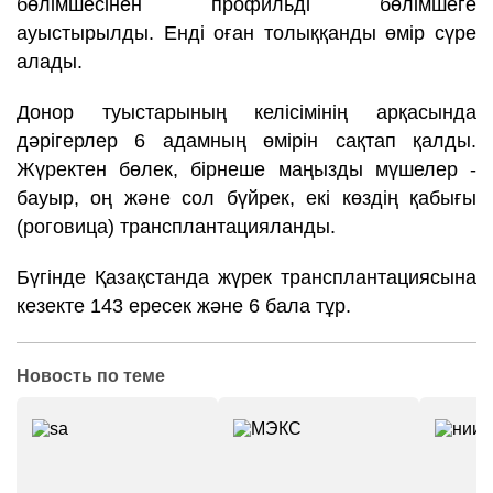
бөлімшесінен профильді бөлімшеге
ауыстырылды. Енді оған толыққанды өмір сүре
алады.
Донор туыстарының келісімінің арқасында
дәрігерлер 6 адамның өмірін сақтап қалды.
Жүректен бөлек, бірнеше маңызды мүшелер -
бауыр, оң және сол бүйрек, екі көздің қабығы
(роговица) трансплантацияланды.
Бүгінде Қазақстанда жүрек трансплантациясына
кезекте 143 ересек және 6 бала тұр.
Новость по теме