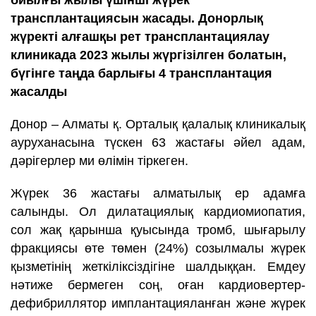
биылғы жылы үшінші жүрек
трансплантациясын жасады. Донорлық
жүректі алғашқы рет трансплантациялау
клиникада 2023 жылы жүргізілген болатын,
бүгінге таңда барлығы 4 трансплантация
жасалды
Донор – Алматы қ. Орталық қалалық клиникалық
ауруханасына түскен 63 жастағы әйел адам,
дәрігерлер ми өлімін тіркеген.
Жүрек 36 жастағы алматылық ер адамға
салынды. Ол дилатациялық кардиомиопатия,
сол жақ қарынша қуысында тромб, шығарылу
фракциясы өте төмен (24%) созылмалы жүрек
қызметінің жеткіліксіздігіне шалдыққан. Емдеу
нәтиже бермеген соң, оған кардиовертер-
дефибриллятор имплантацияланған және жүрек