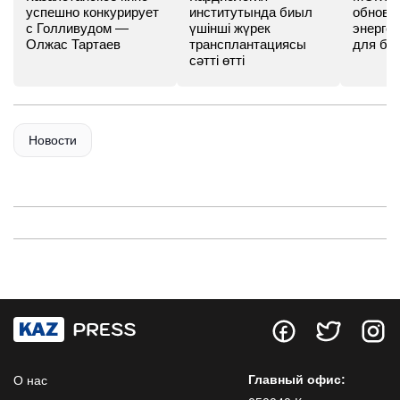
успешно конкурирует
институтында биыл
обновл
с Голливудом —
үшінші жүрек
энергет
Олжас Тартаев
трансплантациясы
для бу
сәтті өтті
Новости
Главный офис:
О нас