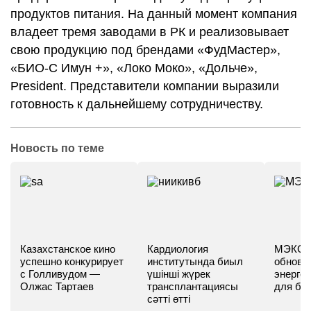
продуктов питания. На данный момент компания
владеет тремя заводами в РК и реализовывает
свою продукцию под брендами «ФудМастер»,
«БИО-С Имун +», «Локо Моко», «Дольче»,
President. Представители компании выразили
готовность к дальнейшему сотрудничеству.
Новость по теме
Казахстанское кино
Кардиология
МЭКС -
успешно конкурирует
институтында биыл
обновл
с Голливудом —
үшінші жүрек
энергет
Олжас Тартаев
трансплантациясы
для бу
сәтті өтті