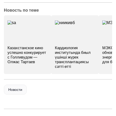
Новость по теме
Казахстанское кино
Кардиология
МЭКС -
успешно конкурирует
институтында биыл
обновл
с Голливудом —
үшінші жүрек
энергет
Олжас Тартаев
трансплантациясы
для бу
сәтті өтті
Новости