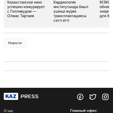
Казахстанское кино
Кардиология
МЭКС -
успешно конкурирует
институтында биыл
обновл
с Голливудом —
үшінші жүрек
энергет
Олжас Тартаев
трансплантациясы
для бу
сәтті өтті
Новости
Главный офис:
О нас