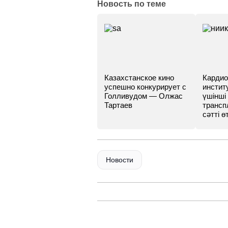
Новость по теме
Казахстанское кино
Кардио
успешно конкурирует с
инстит
Голливудом — Олжас
үшінші
Тартаев
трансп
сәтті өт
Новости