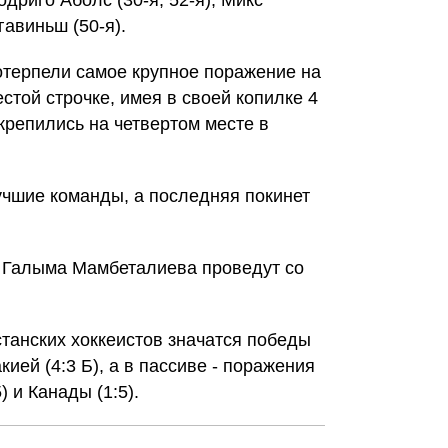
дриго Аболс (30-я, 52-я), Микс
гавиньш (50-я).
отерпели самое крупное поражение на
стой строчке, имея в своей копилке 4
крепились на четвертом месте в
чшие команды, а последняя покинет
Галыма Мамбеталиева проведут со
станских хоккеистов значатся победы
кией (4:3 Б), а в пассиве - поражения
) и Канады (1:5).