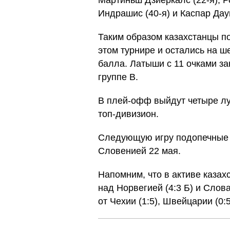
Мартиньш Дзиеркалс (22-я), Ро
Индрашис (40-я) и Каспар Дау
Таким образом казахстанцы п
этом турнире и остались на ше
балла. Латыши с 11 очками за
группе B.
В плей-офф выйдут четыре лу
топ-дивизион.
Следующую игру подопечные 
Словенией 22 мая.
Напомним, что в активе казах
над Норвегией (4:3 Б) и Слова
от Чехии (1:5), Швейцарии (0:5