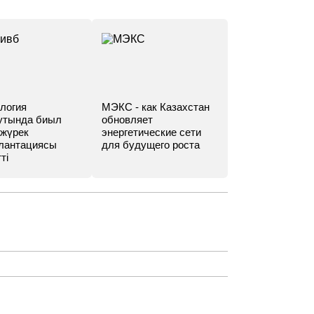
логия
МЭКС - как Казахстан
утында биыл
обновляет
 жүрек
энергетические сети
лантациясы
для будущего роста
ті