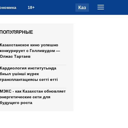
Каз
ономика
18+
ПОПУЛЯРНЫЕ
Казахстанское кино успешно
конкурирует с Голливудом —
Олжас Тартаев
Кардиология институтында
биыл үшінші жүрек
трансплантациясы сәтті өтті
МЭКС - как Казахстан обновляет
энергетические сети для
будущего роста