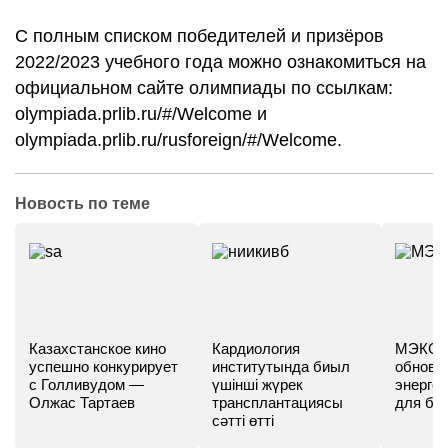
С полным списком победителей и призёров
2022/2023 учебного года можно ознакомиться на
официальном сайте олимпиады по ссылкам:
olympiada.prlib.ru/#/Welcome
и
olympiada.prlib.ru/rusforeign/#/Welcome
.
Новость по теме
Казахстанское кино
Кардиология
МЭКС -
успешно конкурирует
институтында биыл
обновл
с Голливудом —
үшінші жүрек
энергет
Олжас Тартаев
трансплантациясы
для бу
сәтті өтті