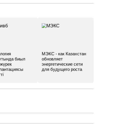
логия
МЭКС - как Казахстан
утында биыл
обновляет
 жүрек
энергетические сети
лантациясы
для будущего роста
ті