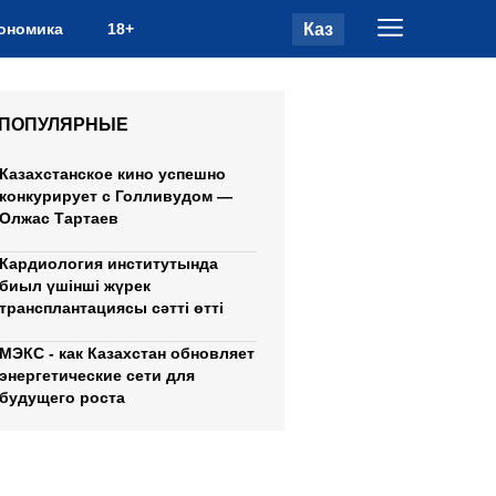
Каз
ономика
18+
ПОПУЛЯРНЫЕ
Казахстанское кино успешно
конкурирует с Голливудом —
Олжас Тартаев
Кардиология институтында
биыл үшінші жүрек
трансплантациясы сәтті өтті
МЭКС - как Казахстан обновляет
энергетические сети для
будущего роста