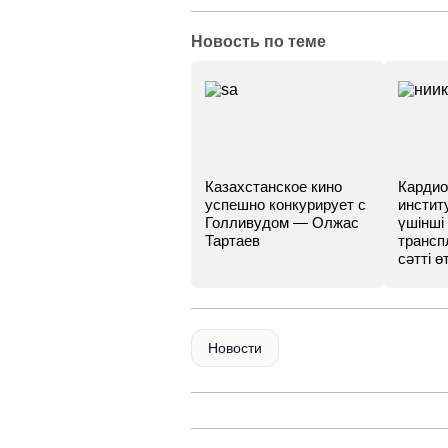
Новость по теме
Казахстанское кино
Кардио
успешно конкурирует с
инстит
Голливудом — Олжас
үшінші
Тартаев
трансп
сәтті өт
Новости