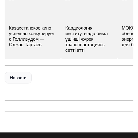
Казахстанское кино
Кардиология
МЭКС -
успешно конкурирует
институтында биыл
обновл
с Голливудом —
үшінші жүрек
энергет
Олжас Тартаев
трансплантациясы
для бу
сәтті өтті
Новости