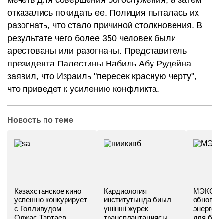
мечеть для совершения богослужения, а затем
отказались покидать ее. Полиция пыталась их
разогнать, что стало причиной столкновения. В
результате чего более 350 человек были
арестованы или разогнаны. Представитель
президента Палестины Набиль Абу Рудейна
заявил, что Израиль "пересек красную черту",
что приведет к усилению конфликта.
Новость по теме
Казахстанское кино
Кардиология
МЭКС -
успешно конкурирует
институтында биыл
обновл
с Голливудом —
үшінші жүрек
энергет
Олжас Тартаев
трансплантациясы
для бу