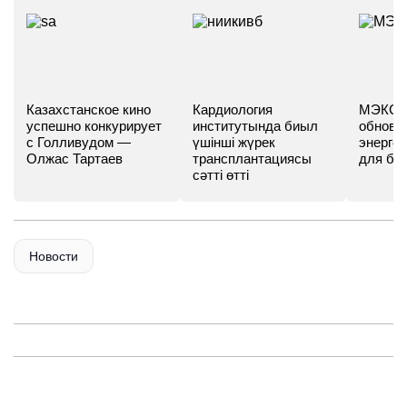
Казахстанское кино
Кардиология
МЭКС -
успешно конкурирует
институтында биыл
обновл
с Голливудом —
үшінші жүрек
энергет
Олжас Тартаев
трансплантациясы
для бу
сәтті өтті
Новости