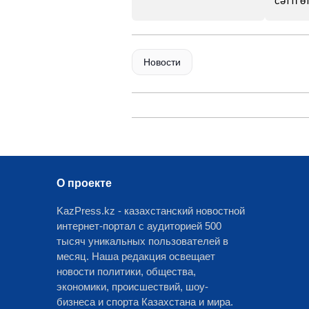
сәтті өт
Новости
О проекте
KazPress.kz - казахстанский новостной
интернет-портал с аудиторией 500
тысяч уникальных пользователей в
месяц. Наша редакция освещает
новости политики, общества,
экономики, происшествий, шоу-
бизнеса и спорта Казахстана и мира.