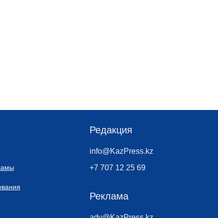
Редакция
info@KazPress.kz
ламы
+7 707 12 25 69
ования
Реклама
adv@KazPress.kz