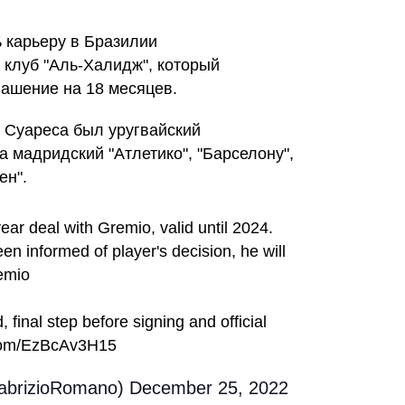
 карьеру в Бразилии
клуб "Аль-Халидж", который
ашение на 18 месяцев.
 Суареса был уругвайский
а мадридский "Атлетико", "Барселону",
ен".
ear deal with Gremio, valid until 2024.
en informed of player's decision, he will
remio
 final step before signing and official
.com/EzBcAv3H15
abrizioRomano) December 25, 2022