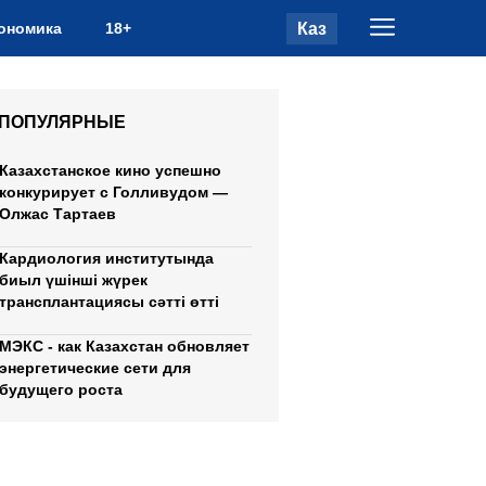
Каз
ономика
18+
ПОПУЛЯРНЫЕ
Казахстанское кино успешно
конкурирует с Голливудом —
Олжас Тартаев
Кардиология институтында
биыл үшінші жүрек
трансплантациясы сәтті өтті
МЭКС - как Казахстан обновляет
энергетические сети для
будущего роста