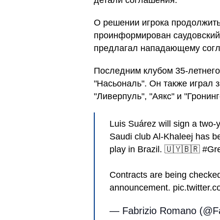
детали соглашения.
О решении игрока продолжить
проинформирован саудовский 
предлагал нападающему согл
Последним клубом 35-летнего
"Насьональ". Он также играл з
"Ливерпуль", "Аякс" и "Гронинг
Luis Suárez will sign a two-y
Saudi club Al-Khaleej has be
play in Brazil. 🇺🇾🇧🇷 #G
Contracts are being checked,
announcement. pic.twitter
— Fabrizio Romano (@F