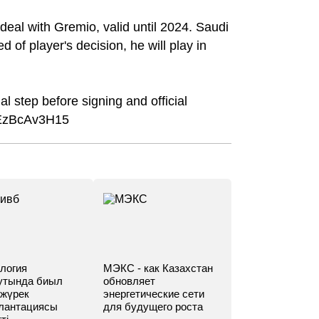
 deal with Gremio, valid until 2024. Saudi
 of player's decision, he will play in
l step before signing and official
/EzBcAv3H15
логия
МЭКС - как Казахстан
утында биыл
обновляет
 жүрек
энергетические сети
лантациясы
для будущего роста