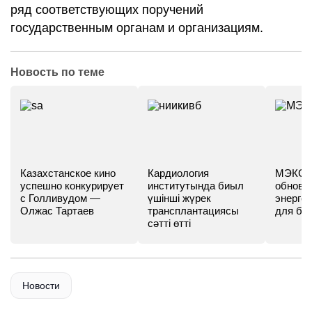
ряд соответствующих поручений
государственным органам и организациям.
Новость по теме
Казахстанское кино
Кардиология
МЭКС -
успешно конкурирует
институтында биыл
обновл
с Голливудом —
үшінші жүрек
энергет
Олжас Тартаев
трансплантациясы
для бу
сәтті өтті
Новости