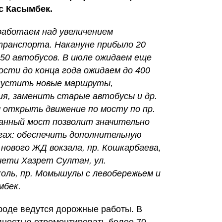
с Касымбек.
работаем над увеличением
ранспорта. Накануне прибыло 20
 50 автобусов. В июле ожидаем еще
ости до конца года ожидаем до 400
апустить новые маршруты,
я, заменить старые автобусы и др.
м открыть движение по мосту по пр.
 Данный мост позволит значительно
огах: обеспечить дополнительную
а нового ЖД вокзала, пр. Кошкарбаева,
чети Хазрет Султан, ул.
коль, пр. Момышулы с левобережьем и
мбек.
ороде ведутся дорожные работы. В