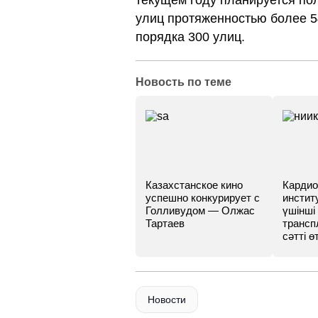
текущем году планируется по
улиц протяженностью более 5
порядка 300 улиц.
Новость по теме
Казахстанское кино
Кардио
успешно конкурирует с
инстит
Голливудом — Олжас
үшінші
Тартаев
трансп
сәтті өт
Новости