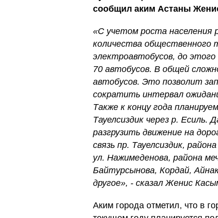
сообщил аким Астаны Жени
«С учетом роста населения 
количества общественного т
электроавтобусов, до этого
70 автобусов. В общей сложн
автобусов. Это позволит з
сократить интервал ожидани
Также к концу года планируе
Тауелсиздик через р. Есиль.
разгрузить движение на дор
связь пр. Тауелсиздик, район
ул. Нажимеденова, района ме
Байтурсынова, Кордай, Айна
другое», - сказал Женис Касы
Аким города отметил, что в г