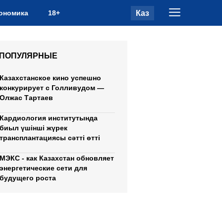
Каз
ономика
18+
ПОПУЛЯРНЫЕ
Казахстанское кино успешно
конкурирует с Голливудом —
Олжас Тартаев
Кардиология институтында
биыл үшінші жүрек
трансплантациясы сәтті өтті
МЭКС - как Казахстан обновляет
энергетические сети для
будущего роста