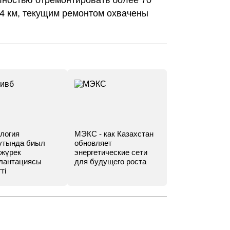
лностью отремонтировать более 70
4 км, текущим ремонтом охвачены
логия
МЭКС - как Казахстан
утында биыл
обновляет
 жүрек
энергетические сети
лантациясы
для будущего роста
ті