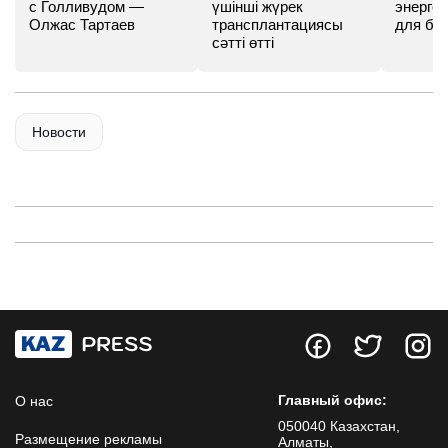
с Голливудом —
үшінші жүрек
энергет
Олжас Тартаев
трансплантациясы
для бу
сәтті өтті
Новости
Главный офис:
О нас
050040 Казахстан,
Размещение рекламы
Алматы,