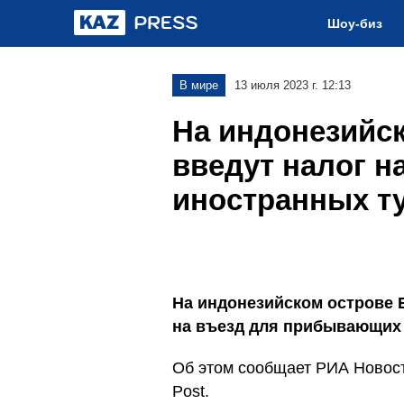
Шоу-биз
В мире
13 июля 2023 г. 12:13
На индонезийс
введут налог н
иностранных ту
На индонезийском острове Б
на въезд для прибывающих 
Об этом сообщает РИА Новости
Post.