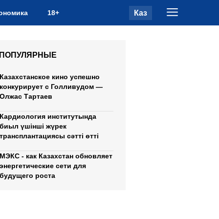
Каз
ономика
18+
ПОПУЛЯРНЫЕ
Казахстанское кино успешно
конкурирует с Голливудом —
Олжас Тартаев
Кардиология институтында
биыл үшінші жүрек
трансплантациясы сәтті өтті
МЭКС - как Казахстан обновляет
энергетические сети для
будущего роста