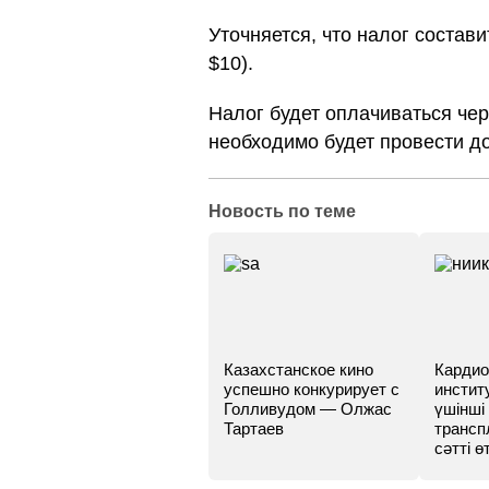
Уточняется, что налог состави
$10).
Налог будет оплачиваться че
необходимо будет провести до
Новость по теме
Казахстанское кино
Кардио
успешно конкурирует с
инстит
Голливудом — Олжас
үшінші
Тартаев
трансп
сәтті өт