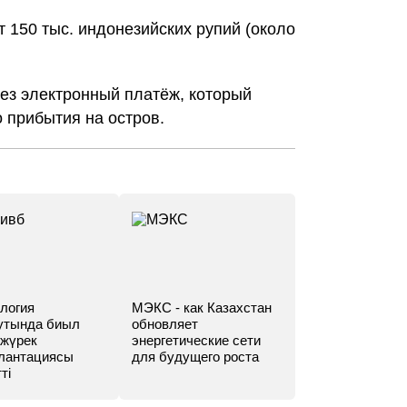
т 150 тыс. индонезийских рупий (около
рез электронный платёж, который
 прибытия на остров.
логия
МЭКС - как Казахстан
утында биыл
обновляет
 жүрек
энергетические сети
лантациясы
для будущего роста
ті