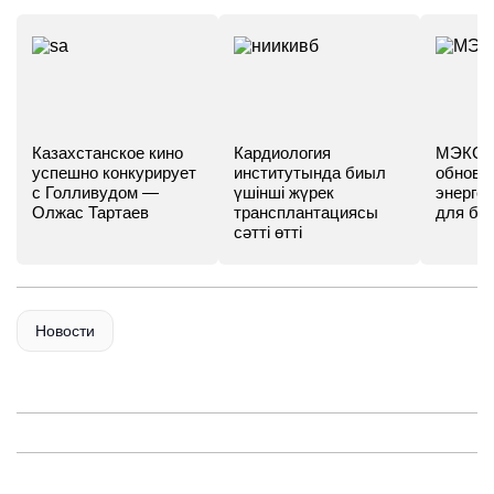
Казахстанское кино
Кардиология
МЭКС -
успешно конкурирует
институтында биыл
обновл
с Голливудом —
үшінші жүрек
энергет
Олжас Тартаев
трансплантациясы
для бу
сәтті өтті
Новости