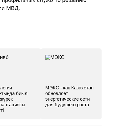
и профильных служб по решению
ии МВД.
логия
МЭКС - как Казахстан
утында биыл
обновляет
 жүрек
энергетические сети
лантациясы
для будущего роста
ті