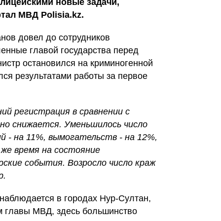
олицейскими новые задачи,
ал МВД Polisia.kz.
нов довел до сотрудников
ленные главой государства перед
нистр остановился на криминогенной
лся результатами работы за первое
ий регистрация в сравнении с
но снижается. Уменьшилось число
й - на 11%, вымогательств - на 12%,
 же время на состояние
рские события. Возросло число краж
р.
наблюдается в городах Нур-Султан,
м главы МВД, здесь большинство