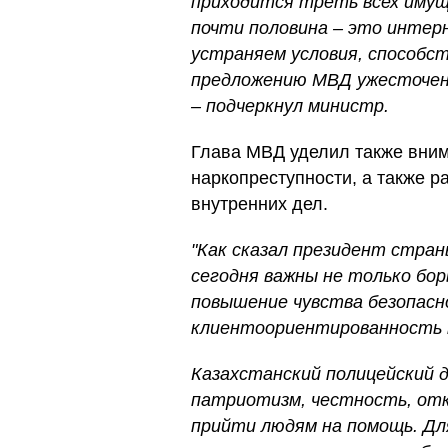
приходится треть всех имущ
почти половина – это инте
устраняем условия, способс
предложению МВД ужесточены
– подчеркнул министр.
Глава МВД уделил также вним
наркопреступности, а также р
внутренних дел.
"Как сказал президент стра
сегодня важны не только бор
повышение чувства безопасно
клиентоориентированность 
Казахстанский полицейский 
патриотизм, честность, от
прийти людям на помощь. Дл