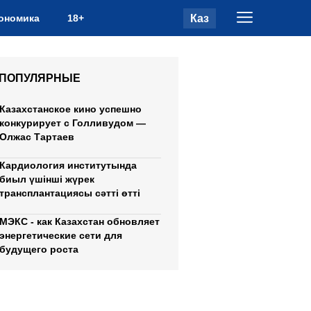
Каз
ономика
18+
ПОПУЛЯРНЫЕ
Казахстанское кино успешно
конкурирует с Голливудом —
Олжас Тартаев
Кардиология институтында
биыл үшінші жүрек
трансплантациясы сәтті өтті
МЭКС - как Казахстан обновляет
энергетические сети для
будущего роста