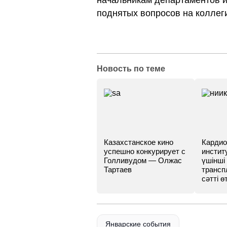
начальникам департаментов 
поднятых вопросов на коллег
Новость по теме
Казахстанское кино
Кардио
успешно конкурирует с
инстит
Голливудом — Олжас
үшінші
Тартаев
трансп
сәтті өт
Январские события