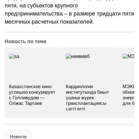
пяти, на субъектов крупного
предпринимательства – в размере тридцати пяти
месячных расчетных показателей.
Новость по теме
Казахстанское кино
Кардиология
МЭКС -
успешно конкурирует
институтында биыл
обновл
с Голливудом —
үшінші жүрек
энергет
Олжас Тартаев
трансплантациясы
для бу
сәтті өтті
Новости