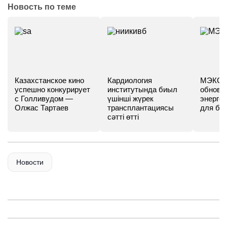
Новость по теме
Казахстанское кино
Кардиология
МЭКС -
успешно конкурирует
институтында биыл
обновл
с Голливудом —
үшінші жүрек
энергет
Олжас Тартаев
трансплантациясы
для бу
сәтті өтті
Новости