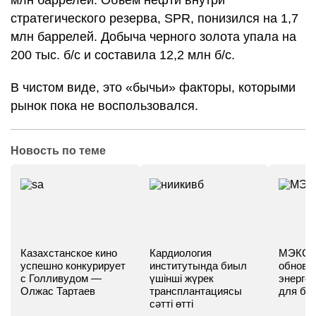
млн баррелей. Объем нефти внутри
стратегического резерва,
SPR
, понизился на 1,7
млн баррелей. Добыча черного золота упала на
200 тыс. б/с и составила 12,2 млн б/с.
В чистом виде, это «бычьи» факторы, которыми
рынок пока не воспользовался.
Новость по теме
Казахстанское кино
Кардиология
МЭКС -
успешно конкурирует
институтында биыл
обновл
с Голливудом —
үшінші жүрек
энергет
Олжас Тартаев
трансплантациясы
для бу
сәтті өтті