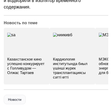
и водворили в изолятор временного
содержания.
Новость по теме
Казахстанское кино
Кардиология
МЭКС -
успешно конкурирует
институтында биыл
обновл
с Голливудом —
үшінші жүрек
энергет
Олжас Тартаев
трансплантациясы
для бу
сәтті өтті
Новости