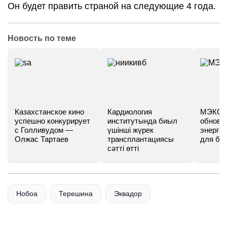
Он будет править страной на следующие 4 года.
Новость по теме
Казахстанское кино
Кардиология
МЭКС -
успешно конкурирует
институтында биыл
обновл
с Голливудом —
үшінші жүрек
энергет
Олжас Тартаев
трансплантациясы
для бу
сәтті өтті
Нобоа
Терешина
Эквадор