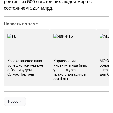
рейтинг из 500 богатейших людей мира с
состоянием $234 млрд.
Новость по теме
Казахстанское кино
Кардиология
МЭКС -
успешно конкурирует
институтында биыл
обновл
с Голливудом —
үшінші жүрек
энергет
Олжас Тартаев
трансплантациясы
для бу
сәтті өтті
Новости