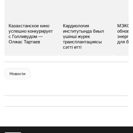
Казахстанское кино
Кардиология
МЭКС -
успешно конкурирует
институтында биыл
обновл
с Голливудом —
үшінші жүрек
энергет
Олжас Тартаев
трансплантациясы
для бу
сәтті өтті
Новости