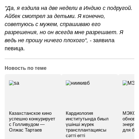
"Да, я ездила на две недели в Индию с подругой.
Айбек смотрел за детьми. Я конечно,
советуюсь с мужем, спрашиваю его
разрешения, но он всегда мне разрешает. Я
ведь не прошу ничего плохого", -
заявила
певица.
Новость по теме
Казахстанское кино
Кардиология
МЭКС -
успешно конкурирует
институтында биыл
обновл
с Голливудом —
үшінші жүрек
энергет
Олжас Тартаев
трансплантациясы
для бу
сәтті өтті