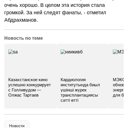
очень хорошо. В целом эта история стала
громкой. За ней следят фанаты, - отметил
Абдрахманов.
Новость по теме
Казахстанское кино
Кардиология
МЭКС -
успешно конкурирует
институтында биыл
обновл
с Голливудом —
үшінші жүрек
энергет
Олжас Тартаев
трансплантациясы
для бу
сәтті өтті
Новости