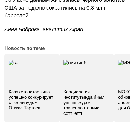
Согласно данным API, запасы черного золота в
США за неделю сократились на 0,8 млн
баррелей.
Анна Бодрова, аналитик Alpari
Новость по теме
Казахстанское кино
Кардиология
МЭКС -
успешно конкурирует
институтында биыл
обновл
с Голливудом —
үшінші жүрек
энергет
Олжас Тартаев
трансплантациясы
для бу
сәтті өтті