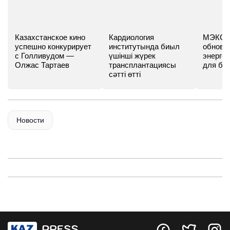
Казахстанское кино
Кардиология
МЭКС -
успешно конкурирует
институтында биыл
обновл
с Голливудом —
үшінші жүрек
энергет
Олжас Тартаев
трансплантациясы
для бу
сәтті өтті
Новости