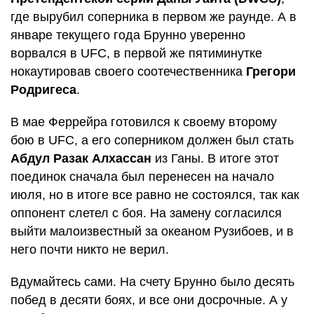
где вырубил соперника в первом же раунде. А в
январе текущего года Брунно уверенно
ворвался в UFC, в первой же пятиминутке
нокаутировав своего соотечественника
Грегори
Родригеса
.
В мае Феррейра готовился к своему второму
бою в UFC, а его соперником должен был стать
Абдул Разак Алхассан
из Ганы. В итоге этот
поединок сначала был перенесен на начало
июля, но в итоге все равно не состоялся, так как
оппонент слетел с боя. На замену согласился
выйти малоизвестный за океаном Рузибоев, и в
него почти никто не верил.
Вдумайтесь сами. На счету Брунно было десять
побед в десяти боях, и все они досрочные. А у