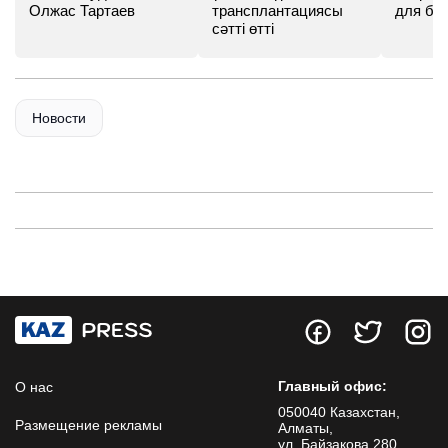
Олжас Тартаев
трансплантациясы
для бу
сәтті өтті
Новости
Главный офис:
О нас
050040 Казахстан,
Размещение рекламы
Алматы,
ул. Байзакова 280