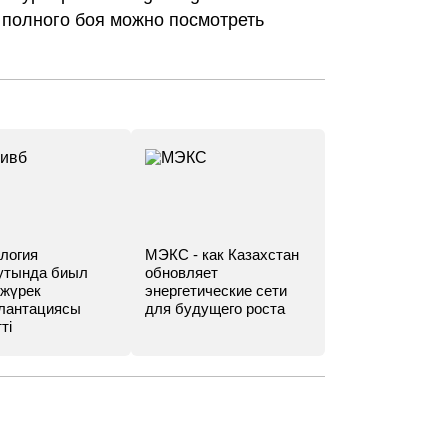
 полного боя можно посмотреть
логия
МЭКС - как Казахстан
утында биыл
обновляет
 жүрек
энергетические сети
лантациясы
для будущего роста
ті