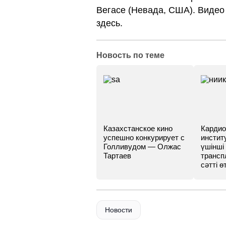
Вегасе (Невада, США). Видео
здесь.
Новость по теме
Казахстанское кино
Кардио
успешно конкурирует с
инстит
Голливудом — Олжас
үшінші
Тартаев
трансп
сәтті өт
Новости