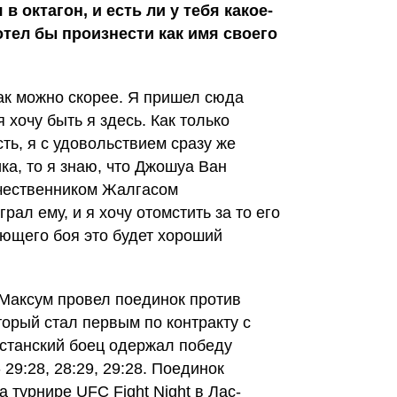
в октагон, и есть ли у тебя какое-
отел бы произнести как имя своего
 как можно скорее. Я пришел сюда
я хочу быть я здесь. Как только
ь, я с удовольствием сразу же
ка, то я знаю, что Джошуа Ван
ечественником Жалгасом
ал ему, и я хочу отомстить за то его
ющего боя это будет хороший
 Максум провел поединок против
орый стал первым по контракту с
станский боец одержал победу
29:28, 28:29, 29:28. Поединок
 турнире UFC Fight Night в Лас-