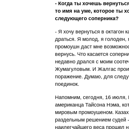
- Когда ты хочешь вернуться 
то имя на уме, которое ты х
следующего соперника?
- Я хочу вернуться в октагон
драться. Я молод, я голоден, 
промоушн даст мне возможност
вернусь. Что касается соперни
недавно дрался с моим соот
Жумагуловым. И Жалгас проигр
поражение. Думаю, для следу
поединок.
Напомним, сегодня, 16 июля,
американца Тайсона Нэма, кот
мировым промоушеном. Казах
раздельным решением судей - 
наилегчайшего веса прошел на