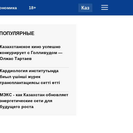
Каз
ономика
18+
ПОПУЛЯРНЫЕ
Казахстанское кино успешно
конкурирует с Голливудом —
Олжас Тартаев
Кардиология институтында
биыл үшінші жүрек
трансплантациясы сәтті өтті
МЭКС - как Казахстан обновляет
энергетические сети для
будущего роста