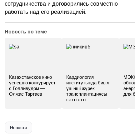
сотрудничества и договорились совместно
работать над его реализацией.
Новость по теме
Казахстанское кино
Кардиология
МЭКС -
успешно конкурирует
институтында биыл
обновл
с Голливудом —
үшінші жүрек
энергет
Олжас Тартаев
трансплантациясы
для бу
сәтті өтті
Новости