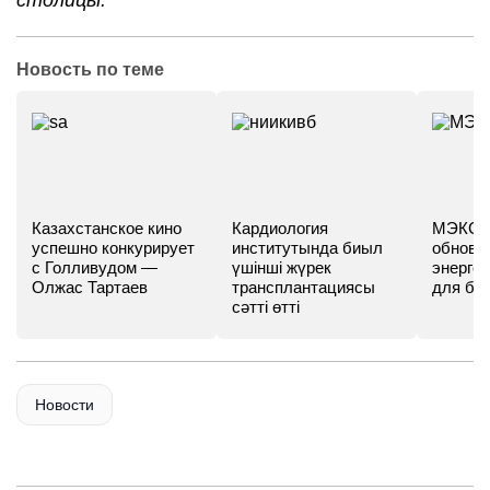
столицы.
Новость по теме
Казахстанское кино
Кардиология
МЭКС -
успешно конкурирует
институтында биыл
обновл
с Голливудом —
үшінші жүрек
энергет
Олжас Тартаев
трансплантациясы
для бу
сәтті өтті
Новости