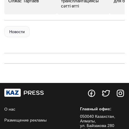
Олжас Тартаев
трансплантациясы
для бу
сәтті өтті
Новости
Главный офис:
О нас
050040 Казахстан,
Размещение рекламы
Алматы,
ул. Байзакова 280