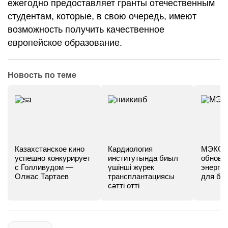
ежегодно предоставляет гранты отечественным
студентам, которые, в свою очередь, имеют
возможность получить качественное
европейское образование.
Новость по теме
Казахстанское кино
Кардиология
МЭКС -
успешно конкурирует
институтында биыл
обновл
с Голливудом —
үшінші жүрек
энергет
Олжас Тартаев
трансплантациясы
для бу
сәтті өтті