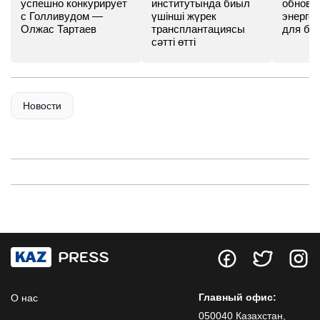
успешно конкурирует
институтында биыл
обновл
с Голливудом —
үшінші жүрек
энергет
Олжас Тартаев
трансплантациясы
для бу
сәтті өтті
Новости
Главный офис:
О нас
050040 Казахстан,