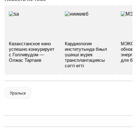
Казахстанское кино
Кардиология
МЭКС -
успешно конкурирует
институтында биыл
обновл
с Голливудом —
үшінші жүрек
энергет
Олжас Тартаев
трансплантациясы
для бу
сәтті өтті
Уральск