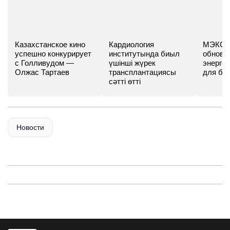
Казахстанское кино
Кардиология
МЭКС -
успешно конкурирует
институтында биыл
обновл
с Голливудом —
үшінші жүрек
энергет
Олжас Тартаев
трансплантациясы
для бу
сәтті өтті
Новости