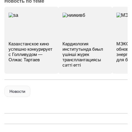
Новость по теме
Казахстанское кино
Кардиология
МЭКС -
успешно конкурирует
институтында биыл
обновл
с Голливудом —
үшінші жүрек
энергет
Олжас Тартаев
трансплантациясы
для бу
сәтті өтті
Новости