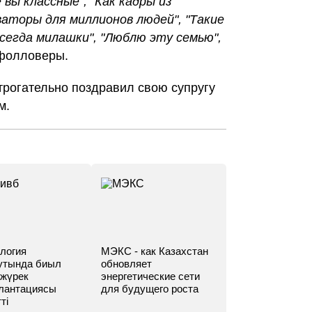
 вы классные", "Как кадры из
аторы для миллионов людей", "Такие
сегда милашки", "Люблю эту семью",
 фолловеры.
трогательно поздравил свою супругу
м.
логия
МЭКС - как Казахстан
утында биыл
обновляет
 жүрек
энергетические сети
лантациясы
для будущего роста
ті