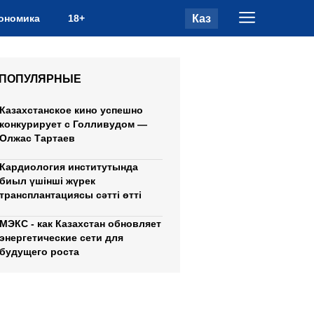
Каз
ономика
18+
ПОПУЛЯРНЫЕ
Казахстанское кино успешно
конкурирует с Голливудом —
Олжас Тартаев
Кардиология институтында
биыл үшінші жүрек
трансплантациясы сәтті өтті
МЭКС - как Казахстан обновляет
энергетические сети для
будущего роста