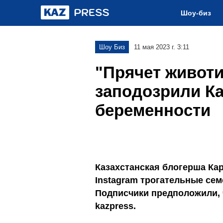
Шоу-биз
Шоу Биз
11 мая 2023 г. 3:11
"Прячет животи
заподозрили Ка
беременности
Казахстанская блогерша Ка
Instagram трогательные се
Подписчики предположили, 
kazpress.