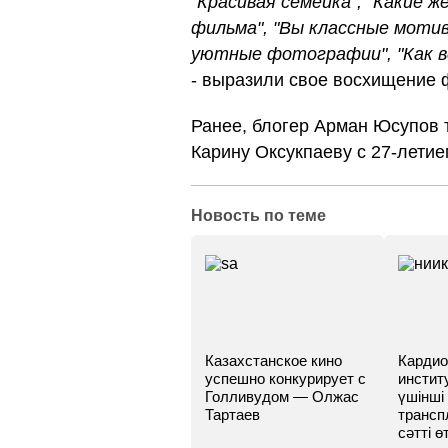
"Красивая семейка", "Какие же
фильма", "Вы классные мотив
уютные фотографии", "Как в
- выразили свое восхищение
Ранее, блогер Арман Юсупов 
Карину Оксукпаеву с 27-летие
Новость по теме
Казахстанское кино
Кардио
успешно конкурирует с
инстит
Голливудом — Олжас
үшінші
Тартаев
трансп
сәтті өт