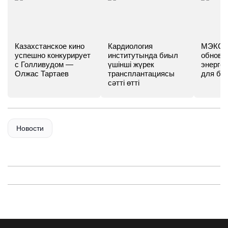
Казахстанское кино
Кардиология
МЭКС -
успешно конкурирует
институтында биыл
обновл
с Голливудом —
үшінші жүрек
энергет
Олжас Тартаев
трансплантациясы
для бу
сәтті өтті
Новости