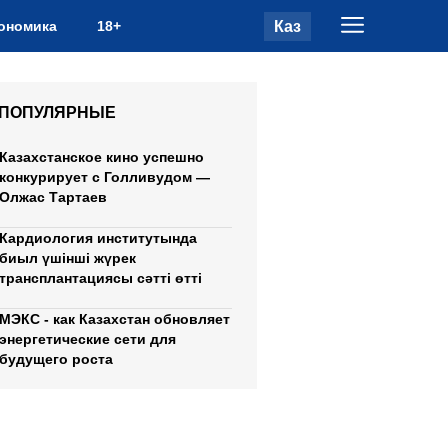
Каз
ономика
18+
ПОПУЛЯРНЫЕ
Казахстанское кино успешно
конкурирует с Голливудом —
Олжас Тартаев
Кардиология институтында
биыл үшінші жүрек
трансплантациясы сәтті өтті
МЭКС - как Казахстан обновляет
энергетические сети для
будущего роста