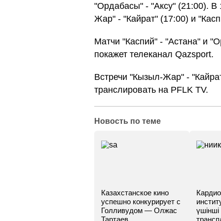
"Ордабасы" - "Аксу" (21:00). 
Жар" - "Кайрат" (17:00) и "Касп
Матчи "Каспий" - "Астана" и "
покажет телеканал Qazsport.
Встречи "Кызыл-Жар" - "Кайрат
транслировать на PFLK TV.
Новость по теме
Казахстанское кино
Кардио
успешно конкурирует с
инстит
Голливудом — Олжас
үшінші
Тартаев
трансп