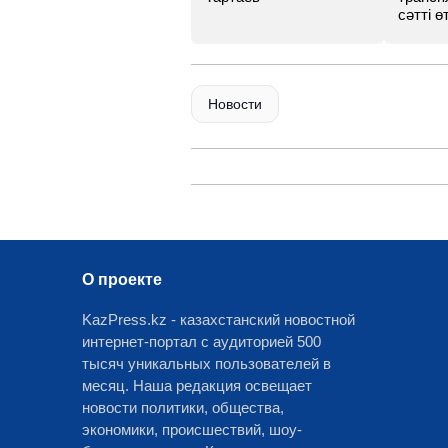
сәтті өт
Новости
О проекте
KazPress.kz - казахстанский новостной
интернет-портал с аудиторией 500
тысяч уникальных пользователей в
месяц. Наша редакция освещает
новости политики, общества,
экономики, происшествий, шоу-