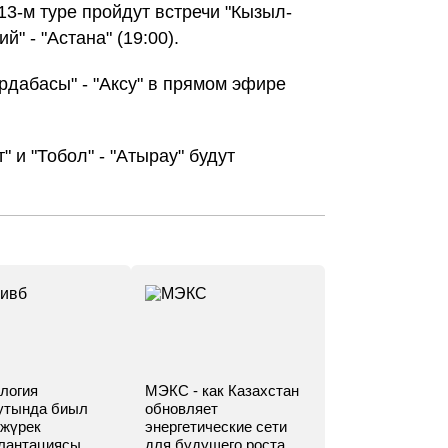
В 13-м туре пройдут встречи "Кызыл-
ий" - "Астана" (19:00).
Ордабасы" - "Аксу" в прямом эфире
" и "Тобол" - "Атырау" будут
логия
МЭКС - как Казахстан
утында биыл
обновляет
 жүрек
энергетические сети
лантациясы
для будущего роста