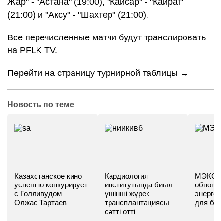
Жар" - "Астана" (19:00), "Кайсар" - "Кайрат"
(21:00) и "Аксу" - "Шахтер" (21:00).
Все перечисленные матчи будут транслировать
на PFLK TV.
Перейти на страницу турнирной таблицы →
Новость по теме
Казахстанское кино
Кардиология
МЭКС -
успешно конкурирует
институтында биыл
обновл
с Голливудом —
үшінші жүрек
энергет
Олжас Тартаев
трансплантациясы
для бу
сәтті өтті